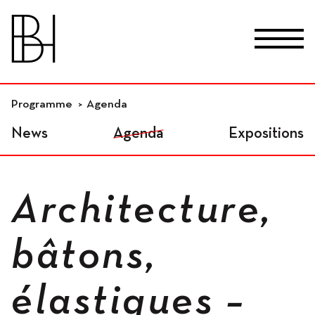
skip_to_content
Fr
De
En
Lieux
Programme
Agenda
News
Agenda
Expositions
Studios résidentiels
Architecture,
Ateliers indépendants
bâtons,
élastiques –
Espaces