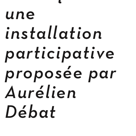
une
Occupation
installation
participative
Résidences
proposée par
Aurélien
Hébergement
Débat
Ateliers