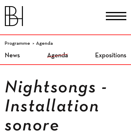
skip_to_content
Fr
De
En
Lieux
Programme
Agenda
News
Agenda
Expositions
Studios résidentiels
Nightsongs -
Ateliers indépendants
Installation
sonore
Espaces