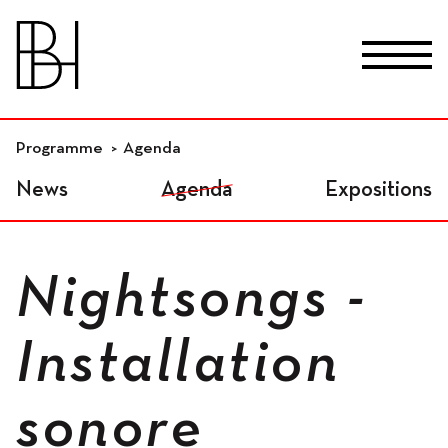
skip_to_content
Fr
De
En
Lieux
Programme
Agenda
News
Agenda
Expositions
Studios résidentiels
Nightsongs -
Ateliers indépendants
Installation
sonore
Espaces