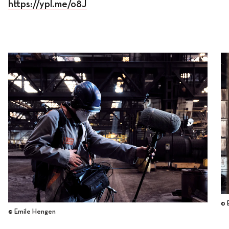
https://ypl.me/o8J
© 
© Emile Hengen