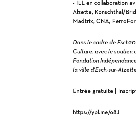
- ILL en collaboration av
Alzette, Konschthal/Bri
Madtrix, CNA, FerroForu
Dans le cadre de Esch20
Culture, avec le soutien 
Fondation Indépendance
la ville d'Esch-sur-Alzett
Entrée gratuite | Inscrip
https://ypl.me/o8J