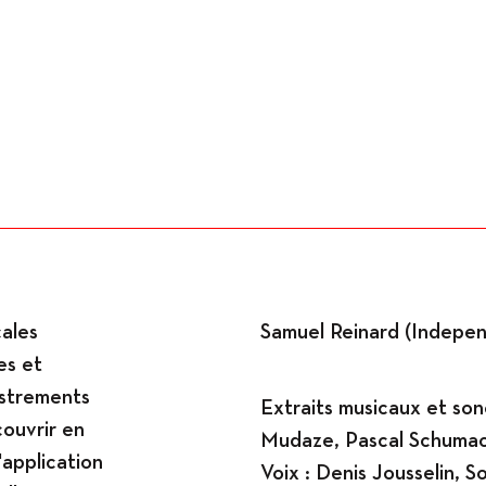
Ateliers
ales
Samuel Reinard (Independ
es et
gistrements
Extraits musicaux et son
couvrir en
Mudaze, Pascal Schumac
'application
Voix : Denis Jousselin, 