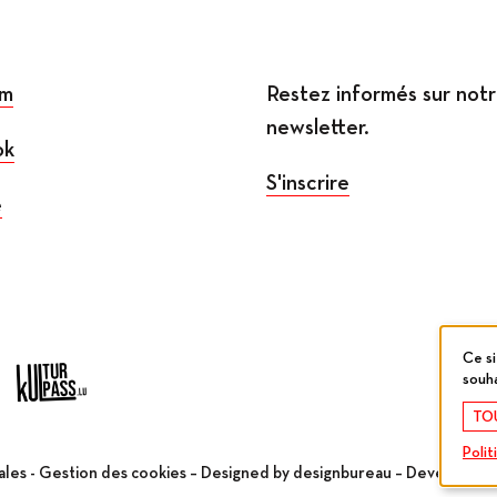
am
Restez informés sur not
newsletter.
ok
S'inscrire
e
Ce si
souha
TO
Polit
ales
-
Gestion des cookies
– Designed by
designbureau
– Developed 