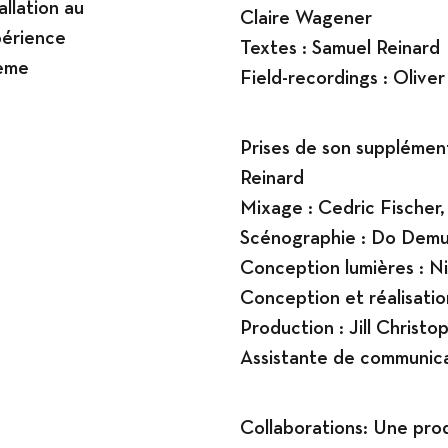
allation au
Claire Wagener
périence
Textes : Samuel Reinard
tème
Field-recordings : Olive
.
Prises de son supplément
Reinard
Mixage : Cedric Fischer,
Scénographie : Do Dem
Conception lumières : N
Conception et réalisatio
Production : Jill Christ
Assistante de communica
Collaborations: Une prod