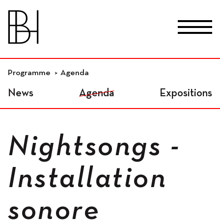
skip_to_content
Fr
De
En
Lieux
Programme
Agenda
News
Agenda
Expositions
Studios résidentiels
Nightsongs -
Ateliers indépendants
Installation
sonore
Espaces