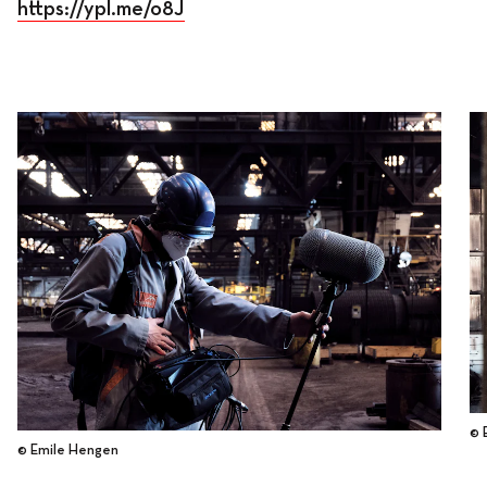
https://ypl.me/o8J
© 
© Emile Hengen