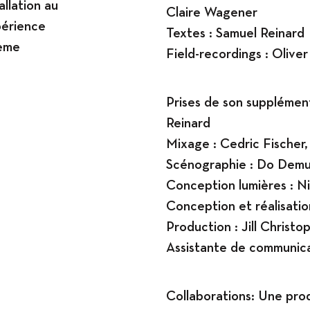
allation au
Claire Wagener
périence
Textes : Samuel Reinard
tème
Field-recordings : Olive
.
Prises de son supplément
Reinard
Mixage : Cedric Fischer,
Scénographie : Do Dem
Conception lumières : N
Conception et réalisatio
Production : Jill Christ
Assistante de communica
Collaborations: Une prod