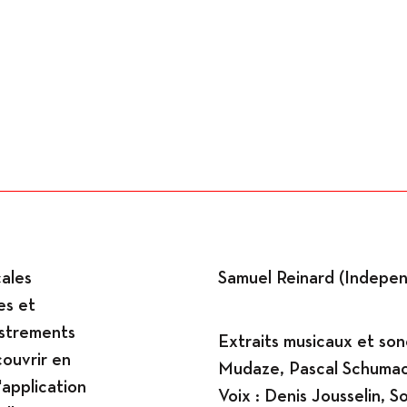
Ateliers
ales
Samuel Reinard (Independ
es et
gistrements
Extraits musicaux et son
couvrir en
Mudaze, Pascal Schumac
'application
Voix : Denis Jousselin, 