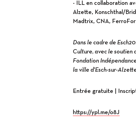
- ILL en collaboration av
Alzette, Konschthal/Bri
Madtrix, CNA, FerroForu
Dans le cadre de Esch20
Culture, avec le soutien 
Fondation Indépendance
la ville d'Esch-sur-Alzett
Entrée gratuite | Inscrip
https://ypl.me/o8J