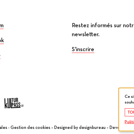
am
Restez informés sur not
newsletter.
ok
S'inscrire
e
Ce si
souha
TO
Polit
ales
-
Gestion des cookies
– Designed by
designbureau
– Developed 