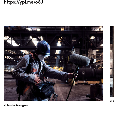
https://ypl.me/o8J
© 
© Emile Hengen