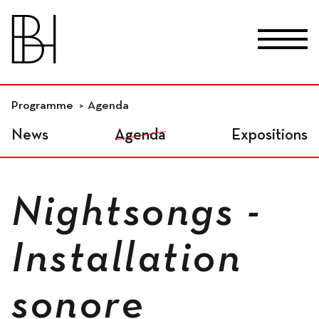
skip_to_content
Fr
De
En
Lieux
Programme
Agenda
News
Agenda
Expositions
Studios résidentiels
Nightsongs -
Ateliers indépendants
Installation
sonore
Espaces