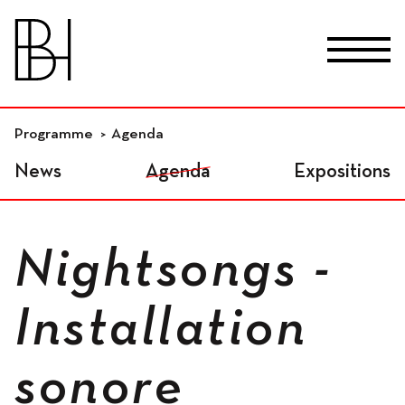
skip_to_content
Fr
De
En
Lieux
Programme
Agenda
News
Agenda
Expositions
Studios résidentiels
Nightsongs -
Ateliers indépendants
Installation
sonore
Espaces