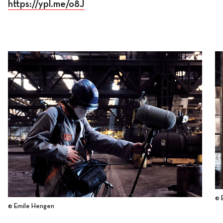
https://ypl.me/o8J
© 
© Emile Hengen