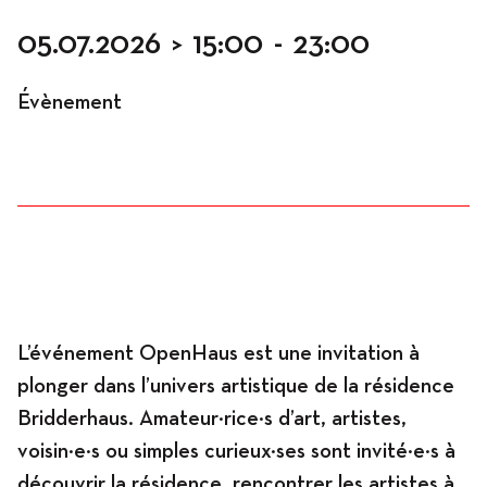
05.07.2026
>
15:00
-
23:00
Occupation
Évènement
Résidences
Hébergement
L’événement OpenHaus est une invitation à
plonger dans l’univers artistique de la résidence
Bridderhaus. Amateur·rice·s d’art, artistes,
Ateliers
voisin·e·s ou simples curieux·ses sont invité·e·s à
découvrir la résidence, rencontrer les artistes à