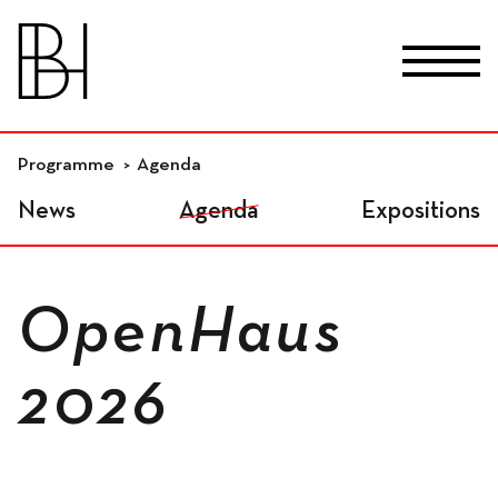
skip_to_content
Fr
De
En
Lieux
Programme
Agenda
News
Agenda
Expositions
Studios résidentiels
OpenHaus
Ateliers indépendants
2026
Espaces