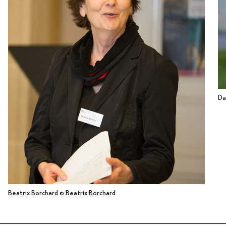
Da
Beatrix Borchard © Beatrix Borchard