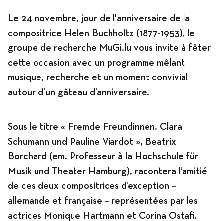
Le 24 novembre, jour de
l'anniversaire de
la
Programme
compositrice Helen Buchholtz
(1877-1953), le
groupe de recherche MuGi.lu vous invite à fêter
cette occasion avec un programme mêlant
musique, recherche et un moment convivial
News
autour d’un gâteau d’anniversaire.
Sous le titre « Fremde Freundinnen. Clara
Agenda
Schumann und Pauline Viardot »,
Beatrix
Borchard
(em. Professeur à la Hochschule für
Musik und Theater Hamburg), racontera l’amitié
Expositions
de ces deux compositrices d’exception –
allemande et française – représentées par les
actrices
Monique Hartmann
et
Corina Ostafi
.