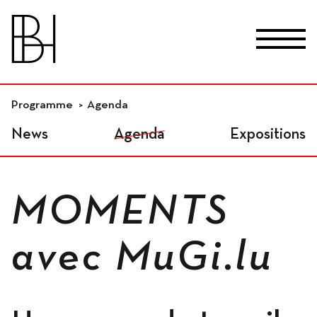
skip_to_content
Fr
De
En
Lieux
Programme
Agenda
News
Agenda
Expositions
Studios résidentiels
MOMENTS
Ateliers indépendants
avec MuGi.lu
Espaces