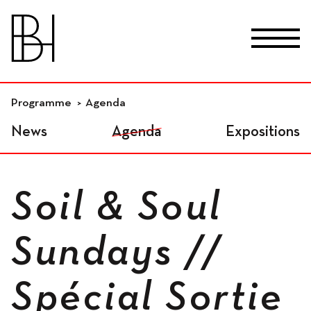
skip_to_content
Fr
De
En
Lieux
Programme
Agenda
News
Agenda
Expositions
Studios résidentiels
Soil & Soul
Ateliers indépendants
Sundays //
Spécial Sortie
Espaces