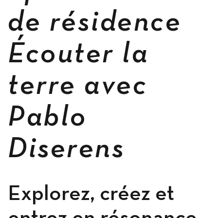
de résidence
Occupation
Écouter la
terre avec
Résidences
Pablo
Diserens
Hébergement
Ateliers
Explorez, créez et