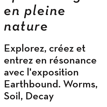
en pleine
Occupation
nature
Explorez, créez et
Résidences
entrez en résonance
avec l'exposition
Hébergement
Earthbound. Worms,
Ateliers
Soil, Decay