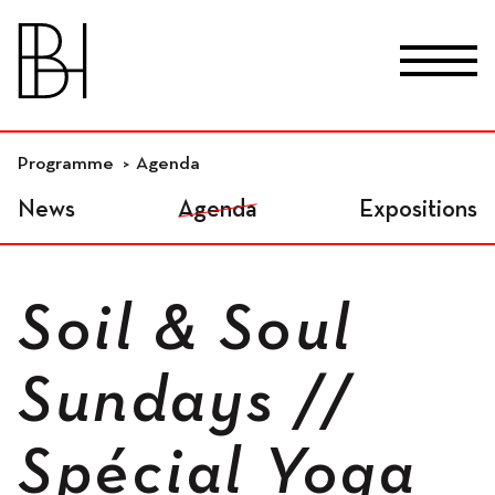
skip_to_content
Fr
De
En
Lieux
Programme
Agenda
News
Agenda
Expositions
Studios résidentiels
Soil & Soul
Ateliers indépendants
Sundays //
Spécial Yoga
Espaces